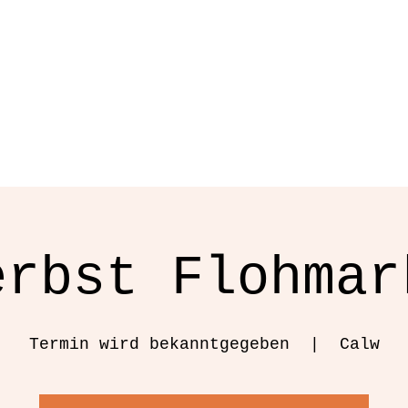
Start
Getränke
Speisen
Unser 
erbst Flohmar
Termin wird bekanntgegeben
  |  
Calw