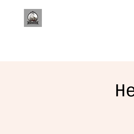
Morofs
H